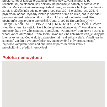
prostoru, neboť taková terasa byla několik let v užívání. Interiér je po
rekonstrukci, na stěnách jsou obklady, na podlaze je parkety, v barové části
dlažba. Má vlastní měření energií / elektromer, vodoměr a teplo je z centrálního
zdroje /. Měsíční náklady na energie jsou cca 130,- € elektřina, cca 295,- €
plyn, voda, odpad. Výklady i vstup je situován přímo do ulice, což je výhodou
pro návštěvnost potencionálních zákazníků a snadnou dostupnost. Před
obchodním prostorem je parkoviště. Cena: 1 190,51 Euro/měs s DPH +
Energie SNAŽÍTE SE PRONAJAT SVOU NEMOVITOST A NEDAŘÍ SE VÁM?
Hledáte a neumíte najít tu, která bude vyhovovat právě vám? Kontaktujte nás,
profesionály, a my Vám s radostí pomůžeme. Poradenství, obhlídky a inzerce je
v naší kanceláři zdarma. Cena, kterou uvádíme v našich inzerátech, je vždy pro
klienta konečná, včetně služeb a provize naší realitní kanceláře. V naší realitní
kanceláři zajišťuje vypracování smluv zasmluvněná právnická kancelář.
Zajistíme kompletní servis od obhlídek až po zpracování smluv a
protokolárního předání nemovitosti.
Poloha nemovitosti