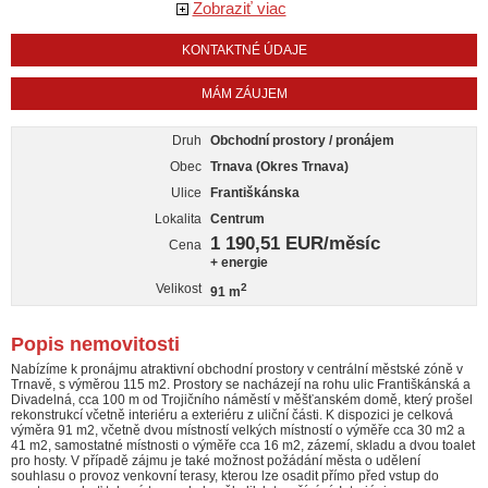
Zobraziť viac
KONTAKTNÉ ÚDAJE
MÁM ZÁUJEM
Druh
Obchodní prostory / pronájem
Obec
Trnava (Okres Trnava)
Ulice
Františkánska
Lokalita
Centrum
1 190,51 EUR/měsíc
Cena
+ energie
Velikost
2
91 m
Popis nemovitosti
Nabízíme k pronájmu atraktivní obchodní prostory v centrální městské zóně v
Trnavě, s výměrou 115 m2. Prostory se nacházejí na rohu ulic Františkánská a
Divadelná, cca 100 m od Trojičního náměstí v měšťanském domě, který prošel
rekonstrukcí včetně interiéru a exteriéru z uliční části. K dispozici je celková
výměra 91 m2, včetně dvou místností velkých místností o výměře cca 30 m2 a
41 m2, samostatné místnosti o výměře cca 16 m2, zázemí, skladu a dvou toalet
pro hosty. V případě zájmu je také možnost požádání města o udělení
souhlasu o provoz venkovní terasy, kterou lze osadit přímo před vstup do