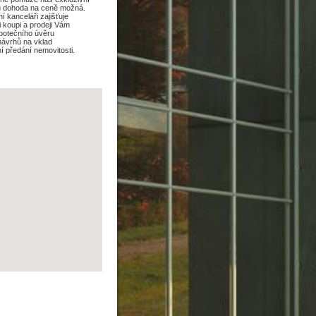
mu dohoda na ceně možná.
í kanceláři zajišťuje
 koupi a prodeji Vám
ypotečního úvěru
návrhů na vklad
í předání nemovitosti.