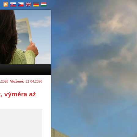
.2026
Vložené:
21.04.2026
, výměra až