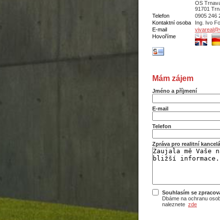
OS Trnava
91701 Trn
Telefon
0905 246 
Kontaktní osoba
Ing. Ivo Fo
E-mail
vivareal@v
Hovoříme
Mám zájem
Jméno a příjmení
E-mail
Telefon
Zpráva pro realitní kancelá
Souhlasím se zpracov
Dbáme na ochranu osobn
naleznete
zde