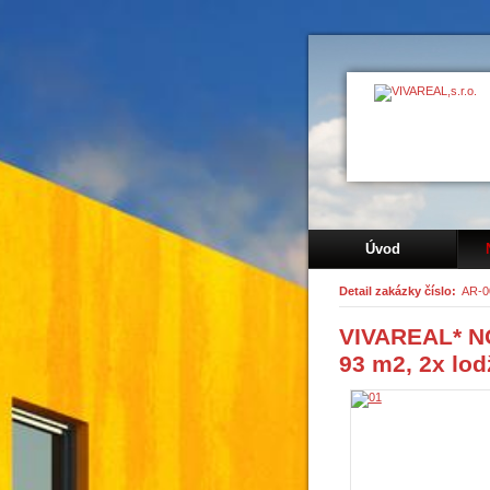
Úvod
Detail zakázky číslo:
AR-0
VIVAREAL* NO
93 m2, 2x lod