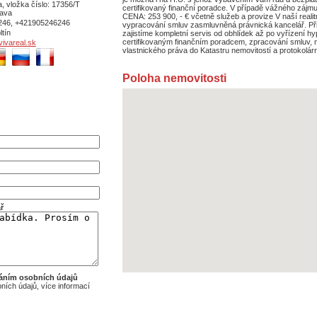
, vložka číslo: 17356/T
certifikovaný finanční poradce. V případě vážného záj
ava
CENA: 253 900, - € včetně služeb a provize V naší realitn
246, +421905246246
vypracování smluv zasmluvněná právnická kancelář. Při
ltín
zajistíme kompletní servis od obhlídek až po vyřízení h
certifikovaným finančním poradcem, zpracování smluv, 
ivareal.sk
vlastnického práva do Katastru nemovitostí a protokolárn
Poloha nemovitosti
ř
áním osobních údajů
ích údajů, více informací