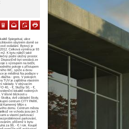
R
litě Spiegelsal, ulice
v cihlovém obytném domě se
ové ovládání. Bytový je
e 2012. Celková výměra je 93
 m2. K bytu náleží také
olečný půdní úložný prostor.
. Dispozičně byt sestává ze
oje s výstupem na lodžii,
hodného pokoje s přístupem
tného WC, spíže a dvou
alace je měděná Na podlaze v
 dlažba - gres. V pokojích
va TUV je zajištěna vlastním
ní náklady. V obývacím
O 40, - €, Služby 50, - €,
ezidenční lokalitě rodinných
V těsné blízkosti u
 školka, dvě základní školy,
nákupní centrum CITY PARK.
reál Kamenný Mlýn s
tového domu. Centrum města
jelikož ve vchodu jsou jen 3
kami a vlastní parkovací
é bezproblémové parkování,
kováním, přičemž k bytu
ruhá za 99, - € / rok. Koupě
tně pomůže náš exkluzivní