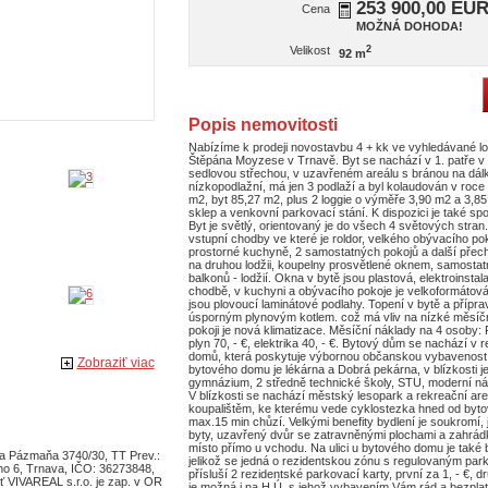
253 900,00 EU
Cena
MOŽNÁ DOHODA!
Velikost
2
92 m
Popis nemovitosti
Nabízíme k prodeji novostavbu 4 + kk ve vyhledávané loka
Štěpána Moyzese v Trnavě. Byt se nachází v 1. patře 
sedlovou střechou, v uzavřeném areálu s bránou na dálk
nízkopodlažní, má jen 3 podlaží a byl kolaudován v roc
m2, byt 85,27 m2, plus 2 loggie o výměře 3,90 m2 a 3,85
sklep a venkovní parkovací stání. K dispozici je také sp
Byt je světlý, orientovaný je do všech 4 světových stran
vstupní chodby ve které je roldor, velkého obývacího pok
prostorné kuchyně, 2 samostatných pokojů a další přec
na druhou lodžii, koupelny prosvětlené oknem, samosta
balkonů - lodžií. Okna v bytě jsou plastová, elektroinst
chodbě, v kuchyni a obývacího pokoje je velkoformátová
jsou plovoucí laminátové podlahy. Topení v bytě a přípra
úsporným plynovým kotlem. což má vliv na nízké měsíč
pokoji je nová klimatizace. Měsíční náklady na 4 osoby: F
plyn 70, - €, elektrika 40, - €. Bytový dům se nachází v r
domů, která poskytuje výbornou občanskou vybavenost. 
Zobraziť viac
bytového domu je lékárna a Dobrá pekárna, v blízkosti je
gymnázium, 2 středně technické školy, STU, moderní 
V blízkosti se nachází městský lesopark a rekreační a
koupalištěm, ke kterému vede cyklostezka hned od by
max.15 min chůzí. Velkými benefity bydlení je soukromí, 
byty, uzavřený dvůr se zatravněnými plochami a zahrád
místo přímo u vchodu. Na ulici u bytového domu je tak
ra Pázmaňa 3740/30, TT Prev.:
jelikož se jedná o rezidentskou zónu s regulovaným par
ho 6, Trnava, IČO: 36273848,
přísluší 2 rezidentské parkovací karty, první za 1, - €, d
ť VIVAREAL s.r.o. je zap. v OR
je možná i na H.Ú. s jehož vybavením Vám rád a bezpla