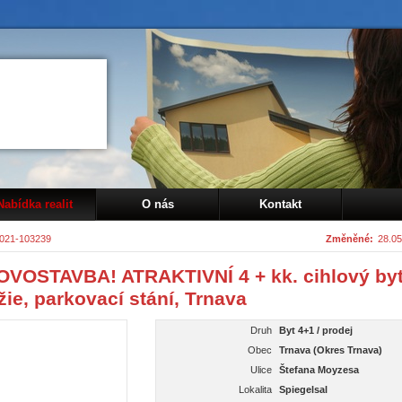
Nabídka realit
O nás
Kontakt
021-103239
Změněné:
28.05
VOSTAVBA! ATRAKTIVNÍ 4 + kk. cihlový byt
žie, parkovací stání, Trnava
Druh
Byt 4+1 / prodej
Obec
Trnava (Okres Trnava)
Ulice
Štefana Moyzesa
Lokalita
Spiegelsal