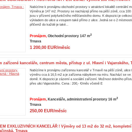
Nabízíme k pronájmu obchodní prostory v atraktivní lokalitě centrální 
Výměra je 147 m2. Prostory se nacházejí přímo na pěší zóně, cca 100 
jsou v přízemí polyfunkčního měšťanského domu. K dispozici je celko
výkladem do ulice a vstupem také přímo z ulice. Jedná se o 2 místnost
přičemž do každé je také...
2
Pronájem
Obchodní prostory 147 m
Trnava
1 200,00 EUR/měsíc
zařízené kanceláře, centrum města, přístup z ul. Hlavní i Vajanského, 
Nabízíme k pronájmu zařízenou kancelář v Trnavě na pěší zóně, ulice 
výměru cca á 16,5 m2 a je zařízena nábytkem na míru. Nachází se ve
domě. K dispozici je zázemí a sociální zařízení. Možnost dobrého příst
přes ulici Vajanského. Cena : 200,- €/měs včetně E
2
Pronájem
Kanceláře, administrativní prostory 16 m
Trnava
250,00 EUR/měsíc
M EXKLUZIVNÍCH KANCELÁŘ ! Výměry od 13 m2 do 32 m2, kompletní r
ačinská, Trnava