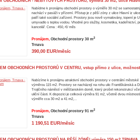
m OBCHODNÍCH - NEBYTOVÝCH PROSTORŮ, výměra 30 m2, ulice Hlavní
Nabídme k pronájmu obchodní prostory o výměře 30 m2 se samostatn
nachází v pasáži v přízemí. Přístup je z pěší zóny z ulice Hlavní iz ul
patří také sociální zařízení. Prostory jsou nově vymalovány, topení je U
umyvadlo s teplou vodou. Vhodné pro služby, kosmetika, kadeřnictví, p
kancelář. Cena : 450,-€/ měs
2
Pronájem
Obchodní prostory 30 m
Trnava
390,00 EUR/měsíc
M OBCHODNÍCH PROSTORŮ V CENTRU, vstup přímo z ulice, možnost t
Nabízíme k pronájmu atraktivní obchodní prostory v centrální městské
výměrou 115 m2. Prostory se nacházejí na rohu ulic Františkánská a D
Trojičního náměstí v měšťanském domě, který prošel rekonstrukcí včetn
uliční části. K dispozici je celková výměra 91 m2, včetně dvou místnost
výměře cca 30 m2 a 41 m2,...
2
Pronájem
Obchodní prostory 91 m
Trnava
1 190,51 EUR/měsíc
EM OBCHODNÍCH PROSTORŮ NA PĚŠÍ ZÓNĚ! výměra 150 m2,TRNAVA