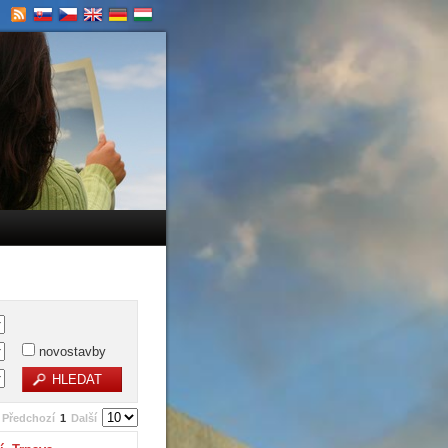
novostavby
Předchozí
1
Další