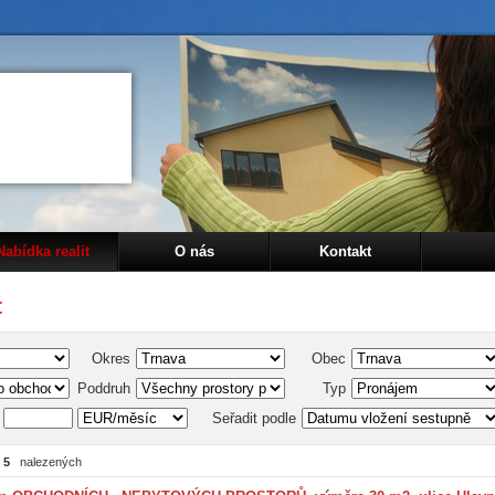
Nabídka realit
O nás
Kontakt
t
Okres
Obec
Poddruh
Typ
-
Seřadit podle
z
5
nalezených