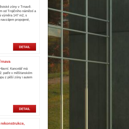
městské zóny v Trnavě.
m od Trojičního náměstí a
vá výměra 147 m2, s
i navzájem propojené,
DETAIL
Trnava
Hlavní. Kancelář má
 2. patře v měšťanském
upu z pěší zóny i autem
DETAIL
ekonstrukce,