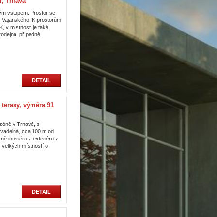
, Trnava
ým vstupem. Prostor se
ice Vajanského. K prostorům
K, v místnosti je také
rodejna, případně
DETAIL
erasy, výměra 91
 zóně v Trnavě, s
ivadelná, cca 100 m od
ě interiéru a exteriéru z
í velkých místností o
DETAIL